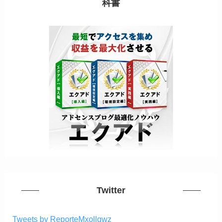
科書
Twitter
Tweets by ReporteMxollgwz