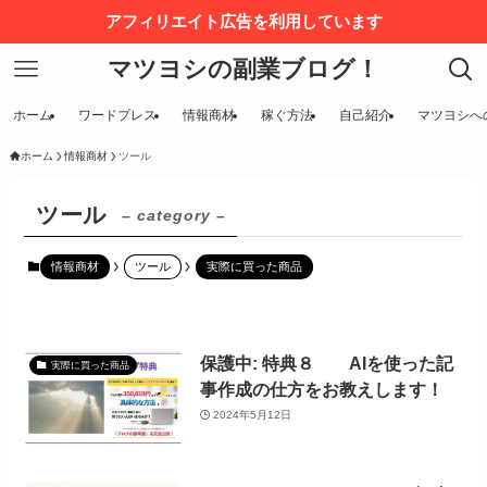
アフィリエイト広告を利用しています
マツヨシの副業ブログ！
ホーム
ワードプレス
情報商材
稼ぐ方法
自己紹介
マツヨシへ
ホーム
情報商材
ツール
ツール
– category –
情報商材
ツール
実際に買った商品
保護中: 特典８ AIを使った記
実際に買った商品
事作成の仕方をお教えします！
2024年5月12日