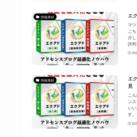
エ
情報商材
マツ
こち
介し
評判
20
エ
情報商材
見
こん
ンス
いい
す。
20