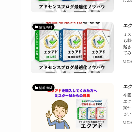
20
エ
情報商材
ミス
も載
起き
てみ
20
エ
情報商材
今回
エク
案件
さい
20