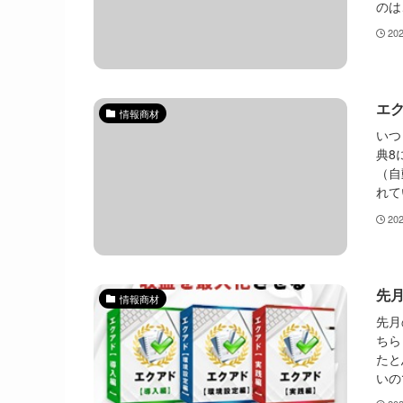
のは
20
エク
情報商材
いつ
典8
（自
れて
20
先
情報商材
先月
ちら 
たと
いの