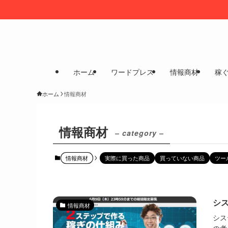
ホーム
ワードプレス
情報商材
稼
ホーム
情報商材
情報商材
– category –
情報商材
実際に買った商品
買っていない商品
ツー
シ
情報商材
シス