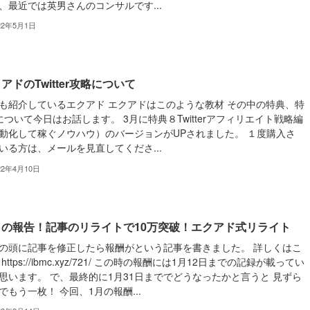
、最近では英男さんのコンサルです...
22年5月1日
アドのTwitter攻略について
も紹介しているエクアド エクアドはこのような教材 その中の特典、特
について今日はお話します。 3月に特典８Twitterアフィリエイト戦略編
動化して稼ぐノウハウ）のバージョンがUPされました。 １度購入さ
いる方は、メールを見直してくださ...
22年4月10日
月の報告！記事のリライトで10万突破！エクアド式リライト
の頭に記事を修正したら報酬がという記事を書きました。 詳しくはこ
https://ibmc.xyz/721/ この時の報酬には1月12日までの記録が載ってい
思います。 で、最終的に1月31日まででどうなったかと言うと 見ずら
でもう一枚！ 今回、1月の報酬...