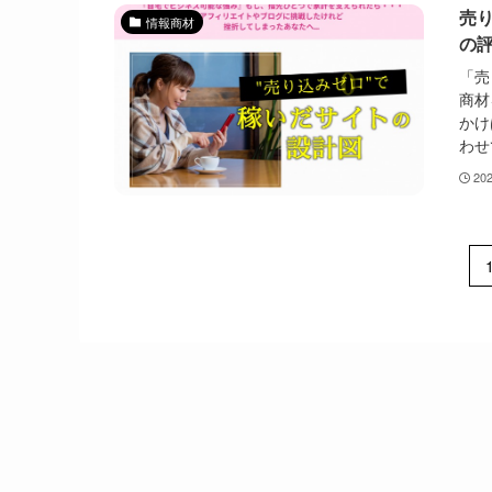
売
情報商材
の
「売
商材
かけ
わせ
20