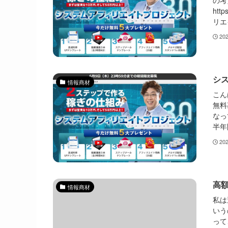
の考
htt
リエ
20
シス
情報商材
こん
無料
なっ
半年
20
高
情報商材
私は
いう
って