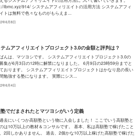
えるシステムアフィリエイトの活用方法について書いていきます。
ps://ibmc.xyz/914/ システムアフィリエイトの活用方法 システムアフィ
イトは無料で色々なものがもらえま...
22年6月8日
テムアフィリエイトプロジェクト3.0の金額と評判は？
ばんは、マツヨシです。 システムアフィリエイトプロジェクト3.0の
募集が6月3日の12時に解禁になりました。 6月9日の23時59分までと
ております。 システムアフィリエイトプロジェクトはかなり息の長い
間勉強する塾になります。 実際にシス...
22年6月4日
額塾でだまされたとマツヨシがいう定義
過去にいくつか高額塾という物に入会しました！ ここでいう高額塾と
のは10万以上の教材＆コンサルです。 基本、私は高額塾で稼げたこと
、2回しかありません。 過去、2個かな10万以上稼げた高額塾で稼げた