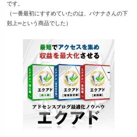
です。
（一番最初にすすめていたのは、バナナさんの下
剋上∞という商品でした）