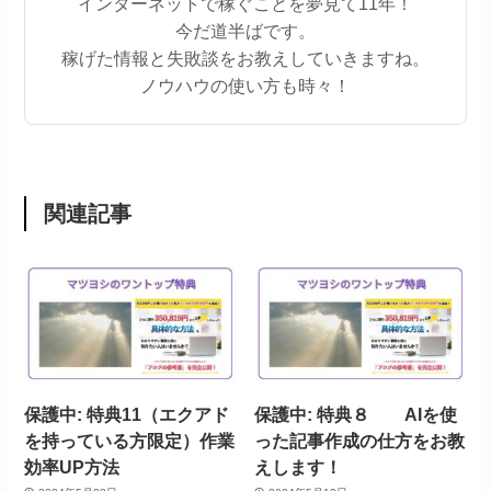
インターネットで稼ぐことを夢見て11年！
今だ道半ばです。
稼げた情報と失敗談をお教えしていきますね。
ノウハウの使い方も時々！
関連記事
保護中: 特典11（エクアド
保護中: 特典８ AIを使
を持っている方限定）作業
った記事作成の仕方をお教
効率UP方法
えします！