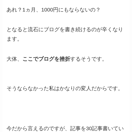
あれ？1ヵ月、1000円にもならないの？
となると流石にブログを書き続けるのが辛くなり
ます。
大体、
ここでブログを挫折
するそうです。
そうならなかった私はかなりの変人だからです。
今だから言えるのですが、記事を30記事書いてい