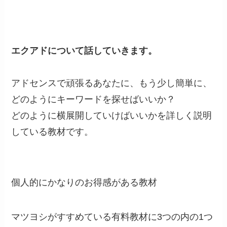
エクアドについて話していきます。
アドセンスで頑張るあなたに、もう少し簡単に、
どのようにキーワードを探せばいいか？
どのように横展開していけばいいかを詳しく説明
している教材です。
個人的にかなりのお得感がある教材
マツヨシがすすめている有料教材に3つの内の1つ