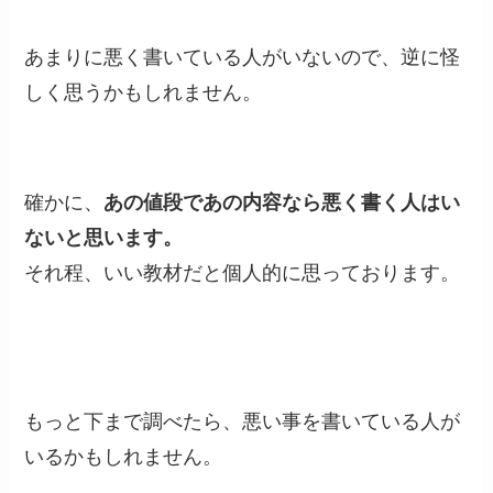
あまりに悪く書いている人がいないので、逆に怪
しく思うかもしれません。
確かに、
あの値段であの内容なら悪く書く人はい
ないと思います。
それ程、いい教材だと個人的に思っております。
もっと下まで調べたら、悪い事を書いている人が
いるかもしれません。