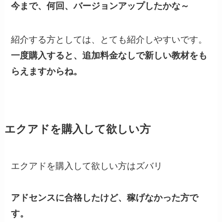
今まで、何回、バージョンアップしたかな～
紹介する方としては、とても紹介しやすいです。
一度購入すると、追加料金なしで新しい教材をも
らえますからね。
エクアドを購入して欲しい方
エクアドを購入して欲しい方はズバリ
アドセンスに合格したけど、稼げなかった方で
す。