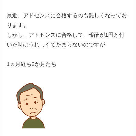
最近、アドセンスに合格するのも難しくなってお
ります。
しかし、アドセンスに合格して、報酬が1円と付
いた時はうれしくてたまらないのですが
1ヵ月経ち2か月たち