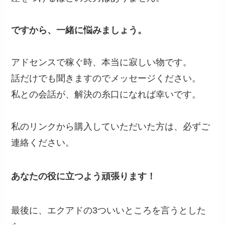
ですから、一緒に悩みましょう。
アドセンスで稼ぐ時、本当に寂しい物です。
話だけでも聞きますのでメッセージください。
私との会話が、解決の糸口になれば幸いです。
私のリンクから購入していただいた方は、必ずご
連絡ください。
あなたの役に立つよう頑張ります！
最後に、エクアドの3ついいところを言うとした