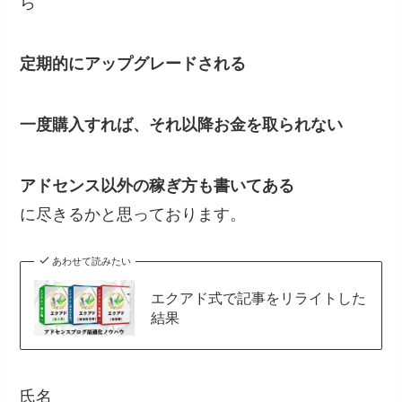
ら
定期的にアップグレードされる
一度購入すれば、それ以降お金を取られない
アドセンス以外の稼ぎ方も書いてある
に尽きるかと思っております。
あわせて読みたい
エクアド式で記事をリライトした
結果
氏名