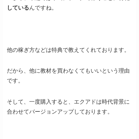
している
んですね。
他の稼ぎ方などは特典で教えてくれております。
だから、他に教材を買わなくてもいいという理由
です。
そして、一度購入すると、エクアドは時代背景に
合わせてバージョンアップしております。