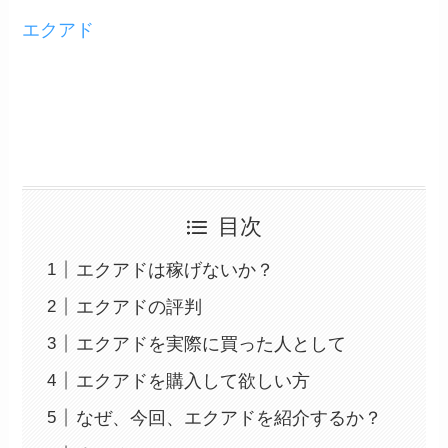
エクアド
目次
エクアドは稼げないか？
エクアドの評判
エクアドを実際に買った人として
エクアドを購入して欲しい方
なぜ、今回、エクアドを紹介するか？