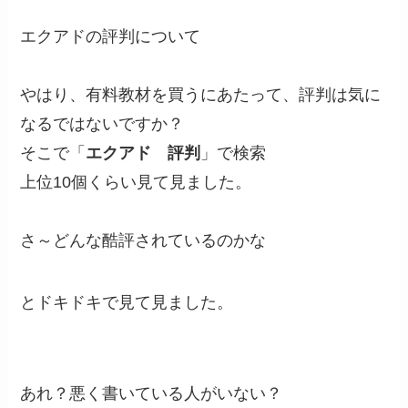
エクアドの評判について
やはり、有料教材を買うにあたって、評判は気に
なるではないですか？
そこで「
エクアド 評判
」で検索
上位10個くらい見て見ました。
さ～どんな酷評されているのかな
とドキドキで見て見ました。
あれ？悪く書いている人がいない？